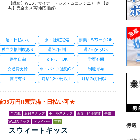
【職種】WEBデザイナー・システムエンジニア 他 【給
与】完全出来高制(応相談)
週・日払い可
寮・社宅完備
副業・WワークOK
独立支援制度あり
週休2日制
週2日からOK
髪型自由
タトゥーOK
学歴不問
交通費支給
車・バイク通勤OK
制服貸与
賞与有り
時給1,200円以上
月給25万円以上
給35万円!!寮完備・日払い可★
その他
受付スタッフ
ホールスタッフ
店長・幹部候補
事務・
WEBスタッフ
ドライバー
吉原
待遇
スウィートキッス