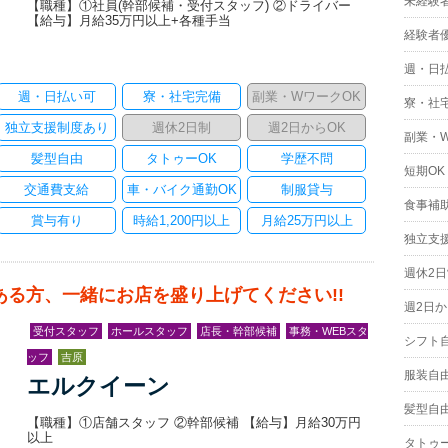
未経験
【職種】①社員(幹部候補・受付スタッフ) ②ドライバー
【給与】月給35万円以上+各種手当
経験者
週・日
週・日払い可
寮・社宅完備
副業・WワークOK
寮・社
独立支援制度あり
週休2日制
週2日からOK
副業・
髪型自由
タトゥーOK
学歴不問
短期OK
交通費支給
車・バイク通勤OK
制服貸与
食事補
賞与有り
時給1,200円以上
月給25万円以上
独立支
週休2
ある方、一緒にお店を盛り上げてください!!
週2日か
受付スタッフ
ホールスタッフ
店長・幹部候補
事務・WEBスタ
シフト
ッフ
吉原
服装自
エルクイーン
髪型自
【職種】①店舗スタッフ ②幹部候補 【給与】月給30万円
以上
タトゥー