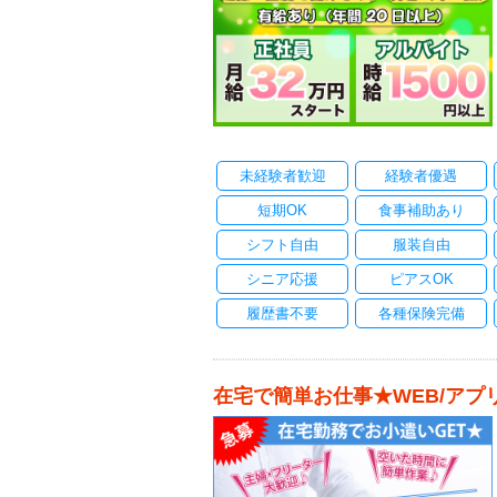
未経験者歓迎
経験者優遇
短期OK
食事補助あり
シフト自由
服装自由
シニア応援
ピアスOK
履歴書不要
各種保険完備
在宅で簡単お仕事★WEB/アプ