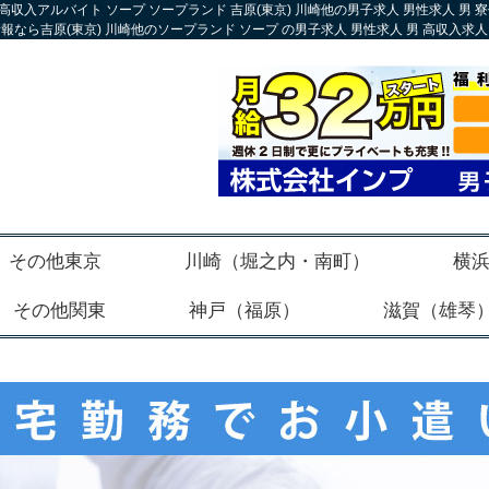
子高収入アルバイト ソープ ソープランド 吉原(東京) 川崎他の男子求人 男性求人 男
報なら吉原(東京) 川崎他のソープランド ソープ の男子求人 男性求人 男 高収入求
その他東京
川崎（堀之内・南町）
横
その他関東
神戸（福原）
滋賀（雄琴