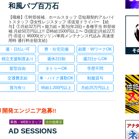
和風パブ百万石
【職種】①幹部候補、ホールスタッフ ②短期契約アルバイ
トスタッフ ③女性レジスタッフ ④送迎ドライバー 【給
与】①月給32万円＋能力給＋賞与(年2回)＋各種手当 幹部候
補:月給50万円以上!! ②時給1500円以上〜 ③(固定)月給22万
円 ④送り ¥6000(ガソリン/車両メンテナンス代込み 高速使
用時 通行料全額支給)
週・日払い可
寮・社宅完備
副業・WワークOK
独立支援制度あり
週休2日制
週2日からOK
髪型自由
タトゥーOK
学歴不問
交通費支給
車・バイク通勤OK
制服貸与
賞与有り
時給1,200円以上
月給25万円以上
リ開発エンジニア急募!!
事務・WEBスタッフ
その他東京
AD SESSIONS