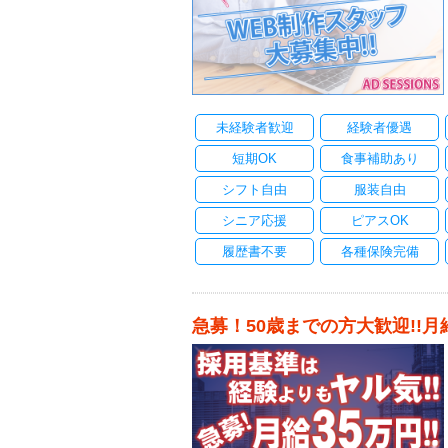
未経験者歓迎
経験者優遇
短期OK
食事補助あり
シフト自由
服装自由
シニア応援
ピアスOK
履歴書不要
各種保険完備
急募！50歳までの方大歓迎!!月